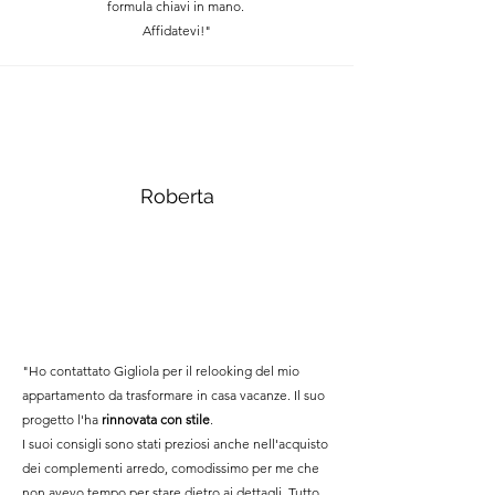
formula chiavi in mano.
Affidatevi!"
Roberta
"Ho contattato Gigliola per il relooking del mio
appartamento da trasformare in casa vacanze. Il suo
progetto l'ha
rinnovata con stile
.
I suoi consigli sono stati preziosi anche nell'acquisto
dei complementi arredo, comodissimo per me che
non avevo tempo per stare dietro ai dettagli. Tutto